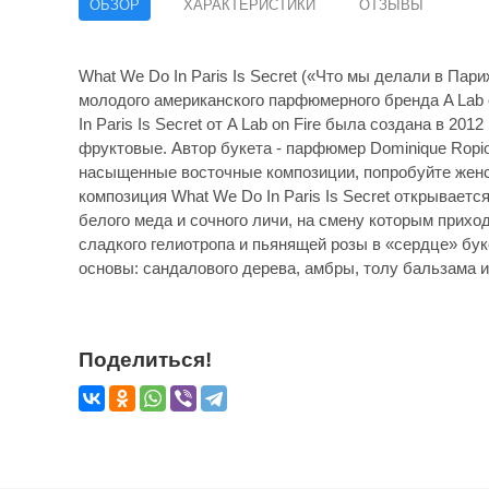
ОБЗОР
ХАРАКТЕРИСТИКИ
ОТЗЫВЫ
What We Do In Paris Is Secret («Что мы делали в Пари
молодого американского парфюмерного бренда A Lab
In Paris Is Secret от A Lab on Fire была создана в 2
фруктовые. Автор букета - парфюмер Dominique Ropi
насыщенные восточные композиции, попробуйте женс
композиция What We Do In Paris Is Secret открываетс
белого меда и сочного личи, на смену которым прихо
сладкого гелиотропа и пьянящей розы в «сердце» бу
основы: сандалового дерева, амбры, толу бальзама и
Поделиться!