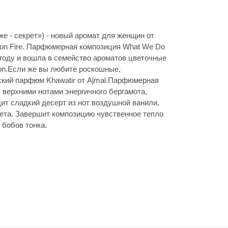
же - секрет») - новый аромат для женщин от
 on Fire. Парфюмерная композиция What We Do
012 году и вошла в семейство ароматов цветочные
on.Если же вы любите роскошные,
кий парфюм Khawatir от Ajmal.Парфюмерная
я верхними нотами энергичного бергамота,
дит сладкий десерт из нот воздушной ванили,
кета. Завершит композицию чувственное тепло
 бобов тонка.