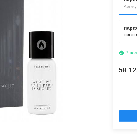
Артику
парф
тест
В на
58 1