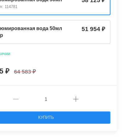
58 125
л: 114781
юмированная вода 50мл
51 954
ер
личии
25
64 583
КУПИТЬ