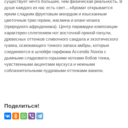
существует нечто большее, чем физическая реальность. В
душе каждого из нас есть свет…»Аромат открывается
ярким сладким фруктовым аккордом и изысканным
цветочным трио герани, жасмина и иланг-иланга
(природного афродизиака). Центр пирамидки композиции
характерен сплетением нот восточной пряной пачули,
древесных оттенков сливочного сандала и экзотического
гуаяка, освежающего тонкого запаха амбры, которые
соединяются в шлейфе парфюма Accendis Nooria с
дымными сладковато-горькими нотками бобов тонка,
чувственными акцентами мускуса и нежными
соблазнительными пудровыми оттенками ванили.
Поделиться!