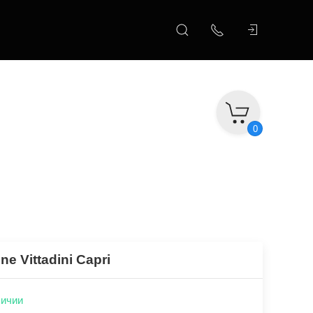
0
ne Vittadini Capri
личии