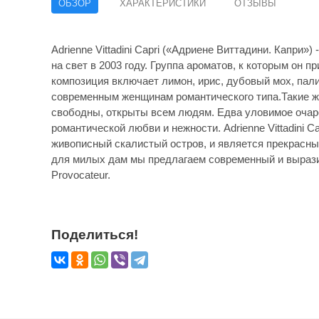
ОБЗОР
ХАРАКТЕРИСТИКИ
ОТЗЫВЫ
Adrienne Vittadini Capri («Адриене Виттадини. Капри
на свет в 2003 году. Группа ароматов, к которым он 
композиция включает лимон, ирис, дубовый мох, пал
современным женщинам романтического типа.Такие 
свободны, открыты всем людям. Едва уловимое очаро
романтической любви и нежности. Adrienne Vittadini C
живописный скалистый остров, и является прекрасн
для милых дам мы предлагаем современный и выразит
Provocateur.
Поделиться!