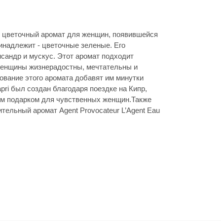
») - цветочный аромат для женщин, появившейся
принадлежит - цветочные зеленые. Его
исандр и мускус. Этот аромат подходит
женщины жизнерадостны, мечтательны и
вание этого аромата добавят им минутки
apri был создан благодаря поездке на Кипр,
ым подарком для чувственных женщин.Также
ельный аромат Agent Provocateur L’Agent Eau