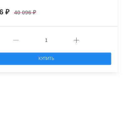
86
40 096
КУПИТЬ