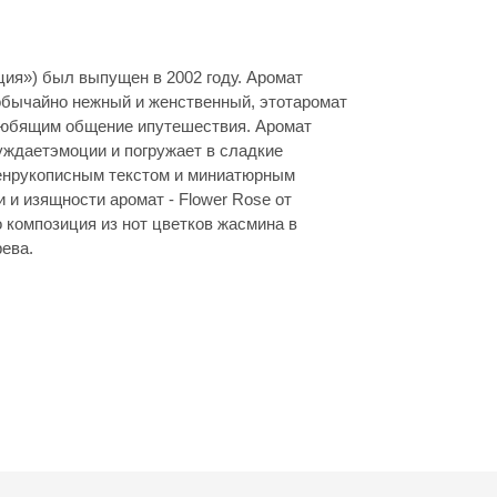
еция») был выпущен в 2002 году. Аромат
бычайно нежный и женственный, этотаромат
любящим общение ипутешествия. Аромат
уждаетэмоции и погружает в сладкие
енрукописным текстом и миниатюрным
и изящности аромат - Flower Rose от
это композиция из нот цветков жасмина в
ева.