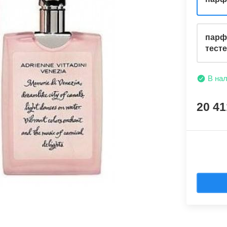
парф
тест
В на
20 4