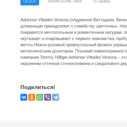
ОБЗОР
ХАРАКТЕРИСТИКИ
ОТЗЫВЫ
Adrienne Vittadini Venezia («Адриенне Виттадини. Вен
дляженщин принадлежит к семейству цветочных. Нео
понравится мечтательным и романтичным натурам, 
окутывает и очаровывает с первого знакомства, проб
мечты.Нежно-розовый прямоугольный флакон украш
металлическим дозатором. Похожий помногогранности 
компании Tommy Hilfiger.Adrienne Vittadini Venezia – 
окружении оттенков сочноголимона и сандалового дер
Поделиться!