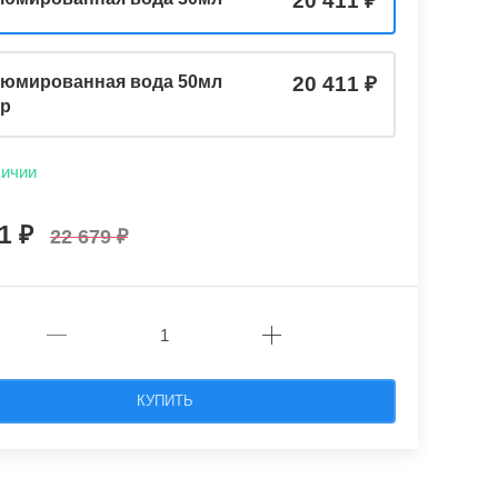
20 411
юмированная вода 50мл
20 411
ер
личии
11
22 679
КУПИТЬ