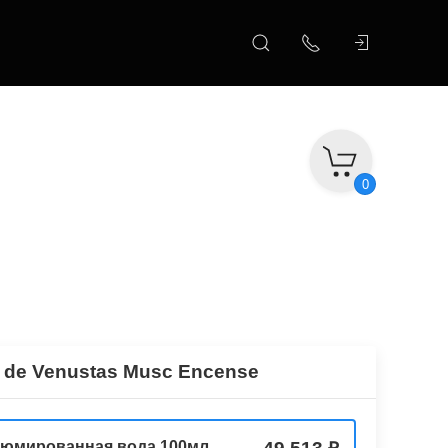
0
 de Venustas Musc Encense
юмированная вода 100мл