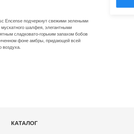
sc Encense подчеркнут свежими зелеными
 мускатного шалфея, элегантными
иятным сладковато-горьким запахом бобов
онченном фоне амбры, придающей всей
о воздуха.
КАТАЛОГ