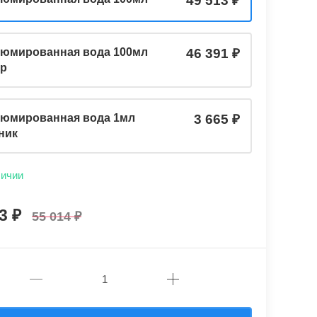
49 513
юмированная вода 100мл
46 391
ер
юмированная вода 1мл
3 665
ник
личии
13
55 014