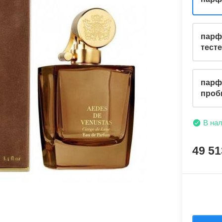
парф
тест
парф
проб
В на
49 5