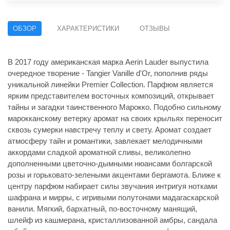
ОБЗОР
ХАРАКТЕРИСТИКИ
ОТЗЫВЫ
В 2017 году американская марка Aerin Lauder выпустила
очередное творение - Tangier Vanille d'Or, пополнив ряды
уникальной линейки Premier Collection. Парфюм является
ярким представителем восточных композиций, открывает
тайны и загадки таинственного Марокко. Подобно сильному
марокканскому ветерку аромат на своих крыльях переносит
сквозь сумерки навстречу теплу и свету. Аромат создает
атмосферу тайн и романтики, завлекает мелодичными
аккордами сладкой ароматной сливы, великолепно
дополненными цветочно-дымными нюансами болгарской
розы и горьковато-зелеными акцентами бергамота. Ближе к
центру парфюм набирает силы звучания интригуя нотками
шафрана и мирры, с игривыми полутонами мадагаскарской
ванили. Мягкий, бархатный, по-восточному манящий,
шлейф из кашмерана, кристаллизованной амбры, сандала