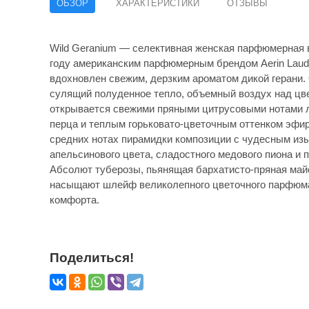
ОБЗОР
ХАРАКТЕРИСТИКИ
ОТЗЫВЫ
Wild Geranium — селективная женская парфюмерная в
году американским парфюмерным брендом Aerin Lau
вдохновлен свежим, дерзким ароматом дикой герани.
сулящий полуденное тепло, объемный воздух над цв
открывается свежими пряными цитрусовыми нотами л
перца и теплым горьковато-цветочным оттенком эфир
средних нотах пирамидки композиции с чудесным из
апельсинового цвета, сладостного медового пиона и 
Абсолют туберозы, пьянящая бархатисто-пряная майс
насыщают шлейф великолепного цветочного парфюма,
комфорта.
Поделиться!