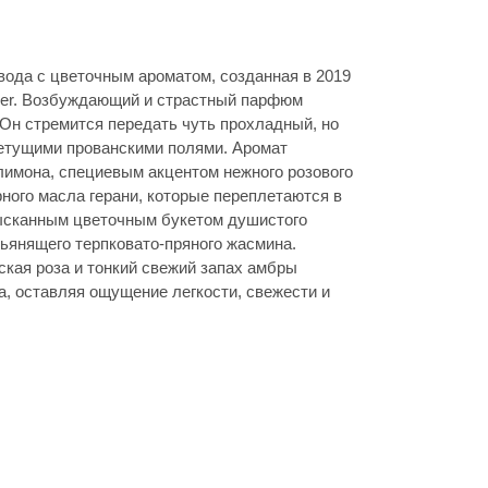
ода с цветочным ароматом, созданная в 2019
der. Возбуждающий и страстный парфюм
 Он стремится передать чуть прохладный, но
етущими прованскими полями. Аромат
имона, специевым акцентом нежного розового
ного масла герани, которые переплетаются в
ысканным цветочным букетом душистого
пьянящего терпковато-пряного жасмина.
кая роза и тонкий свежий запах амбры
 оставляя ощущение легкости, свежести и