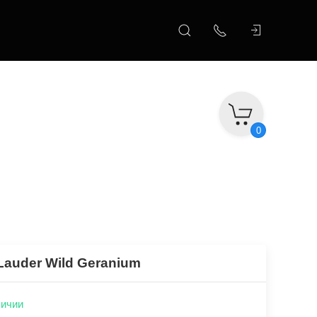
0
Lauder Wild Geranium
личии