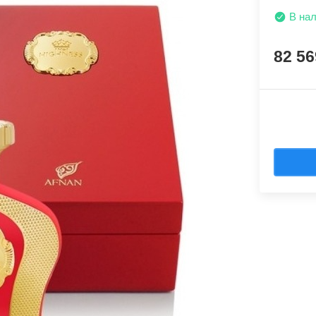
В на
82 5