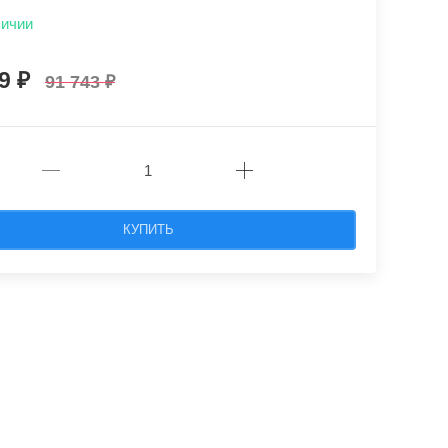
личии
69
91 743
КУПИТЬ