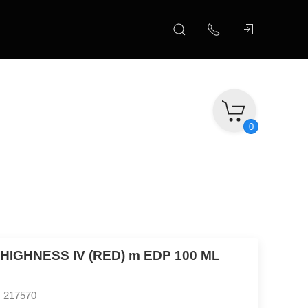
0
 HIGHNESS IV (RED) m EDP 100 ML
: 217570