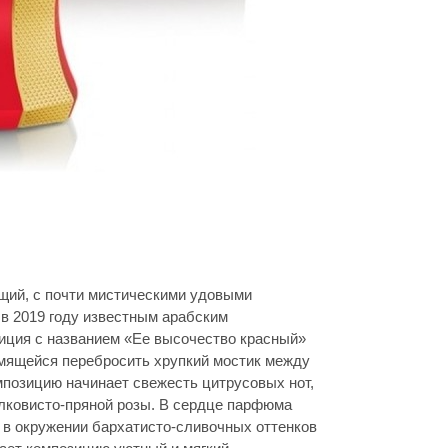
щий, с почти мистическими удовыми
в 2019 году известным арабским
иция с названием «Ее высочество красный»
емящейся перебросить хрупкий мостик между
позицию начинает свежесть цитрусовых нот,
лковисто-пряной розы. В сердце парфюма
а в окружении бархатисто-сливочных оттенков