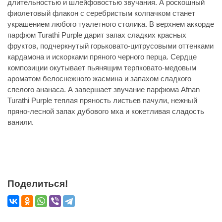
длительностью и шлейфовостью звучания. А роскошный
фиолетовый флакон с серебристым колпачком станет
украшением любого туалетного столика. В верхнем аккорде
парфюм Turathi Purple дарит запах сладких красных
фруктов, подчеркнутый горьковато-цитрусовыми оттенками
кардамона и искорками пряного черного перца. Сердце
композиции окутывает пьянящим терпковато-медовым
ароматом белоснежного жасмина и запахом сладкого
спелого ананаса. А завершает звучание парфюма Afnan
Turathi Purple теплая пряность листьев пачули, нежный
пряно-лесной запах дубового мха и кокетливая сладость
ванили.
Поделиться!