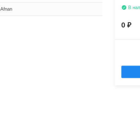
В на
Afnan
0