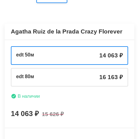
Agatha Ruiz de la Prada Crazy Florever
edt 50м
14 063
edt 80м
16 163
В наличии
14 063
15 626