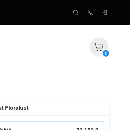
0
t Floralust
 50мл