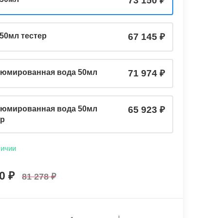
73 150
 50мл тестер
67 145
юмированная вода 50мл
71 974
юмированная вода 50мл
65 923
ер
личии
50
81 278