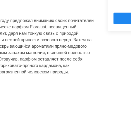
году предложил вниманию своих почитателей
исекс парфюм Floralust, посвященный
ьт, даря нам тонкую связь с природой.
и нежной пряности розового перца. Затем на
аскрывающийся ароматами пряно-медового
нным запахом магнолии, пьянящей пряностью
Отзвучав, парфюм оставляет после себя
горьковато-пряного кардамона, как
 загрязненной человеком природы.