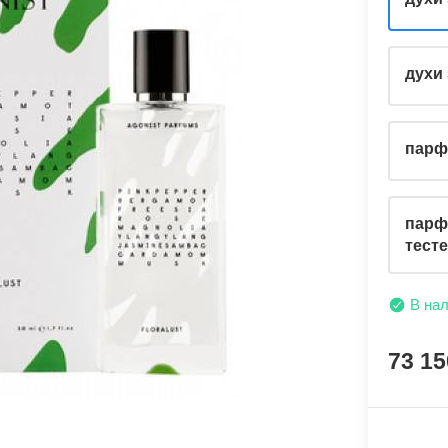
духи
парф
парф
тест
В на
73 1