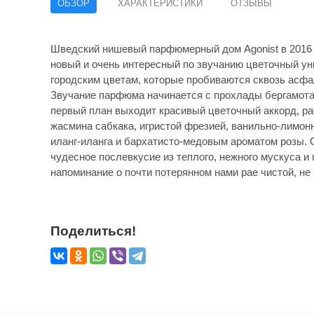
ОБЗОР
ХАРАКТЕРИСТИКИ
ОТЗЫВЫ
Шведский нишевый парфюмерный дом Agonist в 2016 
новый и очень интересный по звучанию цветочный ун
городским цветам, которые пробиваются сквозь асфал
Звучание парфюма начинается с прохлады бергамота 
первый план выходит красивый цветочный аккорд, р
жасмина сабкака, игристой фрезией, ванильно-лимо
иланг-иланга и бархатисто-медовым ароматом розы. 
чудесное послевкусие из теплого, нежного мускуса и 
напоминание о почти потерянном нами рае чистой, не
Поделиться!