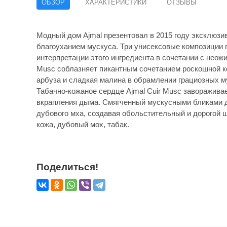
ОБЗОР
ХАРАКТЕРИСТИКИ
ОТЗЫВЫ
Модный дом Ajmal презентовал в 2015 году эксклюзи
благоуханием мускуса. Три унисексовые композиции
интерпретации этого ингредиента в сочетании с неож
Musc соблазняет пикантным сочетанием роскошной к
арбуза и сладкая малина в обрамлении грациозных м
Табачно-кожаное сердце Ajmal Cuir Musc заворажива
вкрапления дыма. Смягченный мускусными бликами д
дубового мха, создавая обольстительный и дорогой ш
кожа, дубовый мох, табак.
Поделиться!