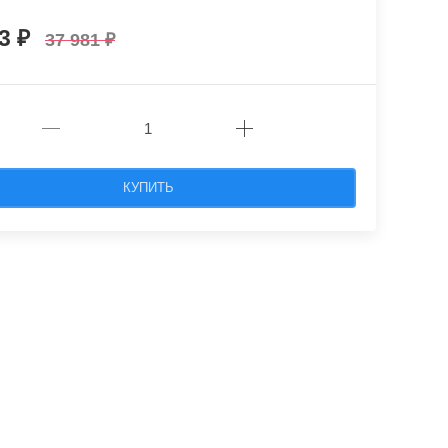
83
37 981
КУПИТЬ