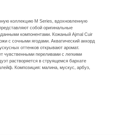
вную коллекцию M Series, вдохновленную
 представляют собой оригинальные
иданными компонентами. Кожаный Ajmal Cuir
ожи с сочными ягодами. Акватический аккорд
ускусных оттенков открывают аромат.
ет чувственными переливами с легкими
уэт растворяется в струящемся бархате
лейф. Композиция: малина, мускус, арбуз,