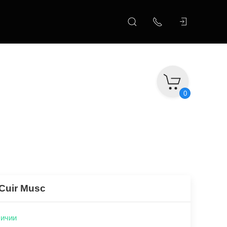
0
Cuir Musc
личии