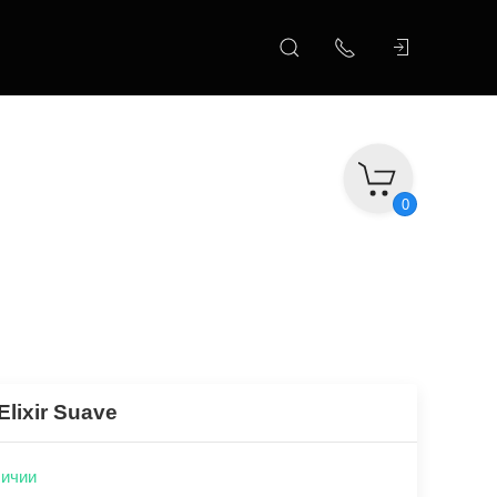
0
Elixir Suave
личии