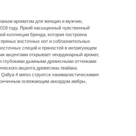
жаным ароматом для женщин и мужчин,
018 году. Яркий насыщенный чувственный
ой коллекции бренда, которая построена
е пряных восточных нот и соблазнительных
восточных специй и пряностей в интригующем
и акцентами открывает неординарный аромат,
и глубокими дымными древесными оттенками
ического акцента древесины гвайака.
Qafiya 4 мягко струится «анималистическими»
утонченным освежающим аккордом амбры.