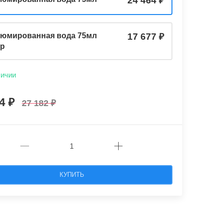
24 464
юмированная вода 75мл
17 677
ер
личии
64
27 182
КУПИТЬ