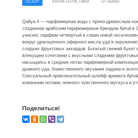
ОБЗОР
ХАРАКТЕРИСТИКИ
ОТЗЫВЫ
Qafiya 4 — парфюмерная вода с пряно-древесным ко
созданная арабским парфюмерным брендом Ajmal в 2
унисекс парфюм четвертый в серии новой эксклюзивн
вокруг драгоценного эфирного масла уда в окружени
сладких фруктовых аккордов. Богатый свежий букет 
влекущем сочетании с вкусными сладкими фруктовым
насыщаясь в средних нотах парфюмерной композици
дымного уда, божественного звучания ладана и экзот
Сексуальный привлекательный шлейф аромата Ajmal 
кожаными нотами, нежного чувственного мускуса и 
Поделиться!