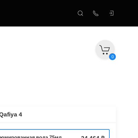
0
Qafiya 4
юмированная вода 75мл