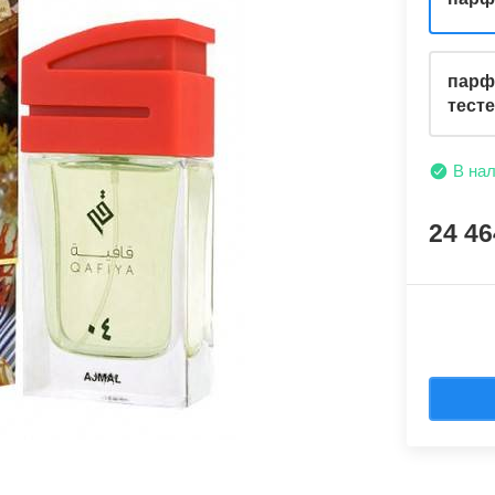
парф
тест
В на
24 4