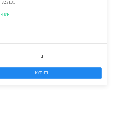
: 323100
личии
КУПИТЬ