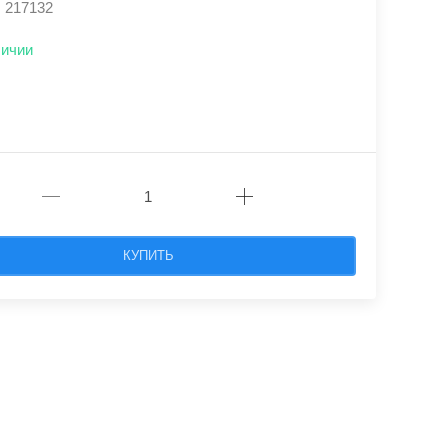
: 217132
личии
КУПИТЬ