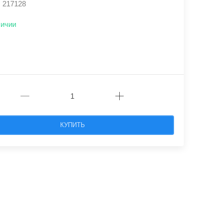
: 217128
личии
КУПИТЬ