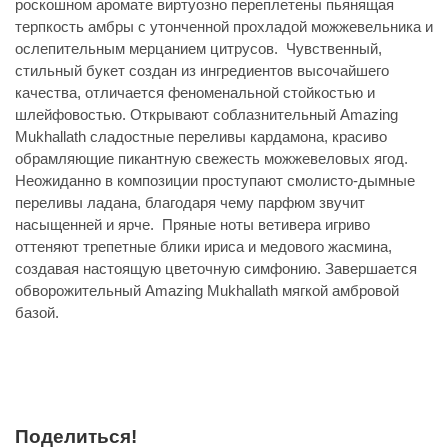
роскошном аромате виртуозно переплетены пьянящая
терпкость амбры с утонченной прохладой можжевельника и
ослепительным мерцанием цитрусов. Чувственный,
стильный букет создан из ингредиентов высочайшего
качества, отличается феноменальной стойкостью и
шлейфовостью. Открывают соблазнительный Amazing
Mukhallath сладостные переливы кардамона, красиво
обрамляющие пикантную свежесть можжевеловых ягод.
Неожиданно в композиции проступают смолисто-дымные
переливы ладана, благодаря чему парфюм звучит
насыщенней и ярче. Пряные ноты ветивера игриво
оттеняют трепетные блики ириса и медового жасмина,
создавая настоящую цветочную симфонию. Завершается
обворожительный Amazing Mukhallath мягкой амбровой
базой.
Поделиться!