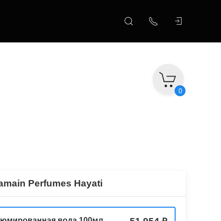
0
amain Perfumes Hayati
юмированная вода 100мл