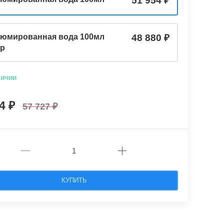
51 954
юмированная вода 100мл
48 880
ер
личии
54
57 727
КУПИТЬ