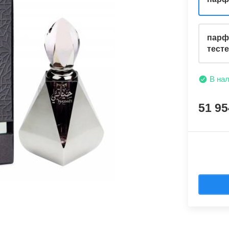
парф
тест
В на
51 9