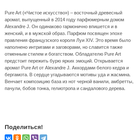
Pure Art («Чистое искусство») – восточный древесный
аромат, выпущенный в 2014 году парфюмерным домом
Alexandre J. Он одинаково гармонично впишется и в
женский, и в мужской образ. Парфюм посвящен эпохе
правления французского короля Луи XIV. Это время было
наполнено интригами и заговорами, но славится также
отменным стилем и богатством. Обладателю Pure Art
предстоит пережить бурю ярких эмоций. Открывается
аромат Pure Art от Alexandre J. Аккордами белого кедра и
бергамота. В сердце угадываются мотивы уда и жасмина.
Венчает композицию база из нот черной ванили, амбретты,
пачули, бобов тонка, гелиотропа и сандалового дерева.
Поделиться!