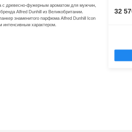
да с древесно-фужерным ароматом для мужчин,
32 5
ренда Alfred Dunhill из Великобритании.
нкер знаменитого парфюма Alfred Dunhill Icon
м интенсивным характером.