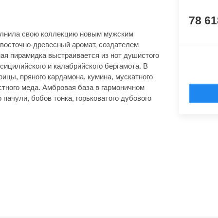
78 6
ополнила свою коллекцию новым мужским
 восточно-древесный аромат, создателем
ая пирамидка выстраивается из нот душистого
сицилийского и калабрийского бергамота. В
ицы, пряного кардамона, кумина, мускатного
стного меда. Амбровая база в гармоничном
 пачули, бобов тонка, горьковатого дубового