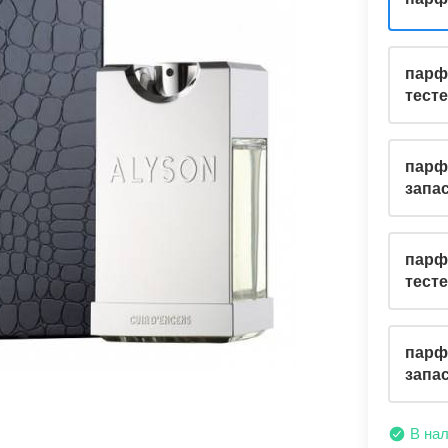
парф
тест
парф
запас
парф
тест
парф
запа
В на