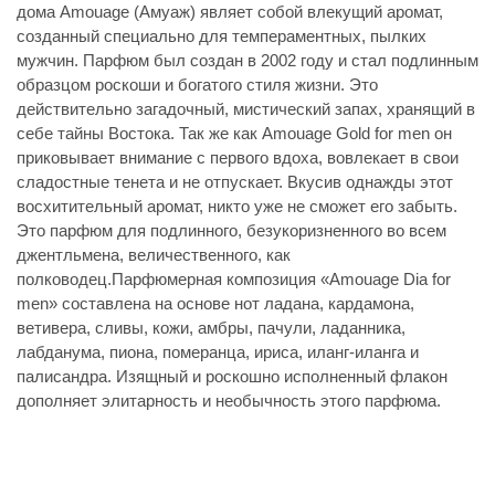
дома Amouage (Амуаж) являет собой влекущий аромат,
созданный специально для темпераментных, пылких
мужчин. Парфюм был создан в 2002 году и стал подлинным
образцом роскоши и богатого стиля жизни. Это
действительно загадочный, мистический запах, хранящий в
себе тайны Востока. Так же как Amouage Gold for men он
приковывает внимание с первого вдоха, вовлекает в свои
сладостные тенета и не отпускает. Вкусив однажды этот
восхитительный аромат, никто уже не сможет его забыть.
Это парфюм для подлинного, безукоризненного во всем
джентльмена, величественного, как
полководец.Парфюмерная композиция «Amouage Dia for
men» составлена на основе нот ладана, кардамона,
ветивера, сливы, кожи, амбры, пачули, ладанника,
лабданума, пиона, померанца, ириса, иланг-иланга и
палисандра. Изящный и роскошно исполненный флакон
дополняет элитарность и необычность этого парфюма.