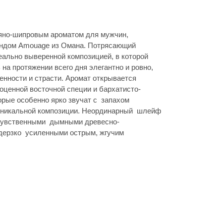
пряно-шипровым ароматом для мужчин,
ендом Amouage из Омана. Потрясающий
еально выверенной композицией, в которой
 на протяжении всего дня элегантно и ровно,
енности и страсти. Аромат открывается
оценной восточной специи и бархатисто-
орые особенно ярко звучат с запахом
уникальной композиции. Неординарный шлейф
 чувственными дымными древесно-
дерзко усиленными острым, жгучим