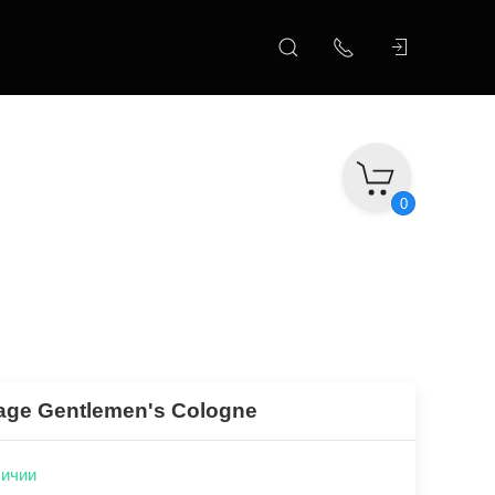
0
ge Gentlemen's Cologne
личии