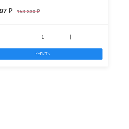
997
153 330
КУПИТЬ