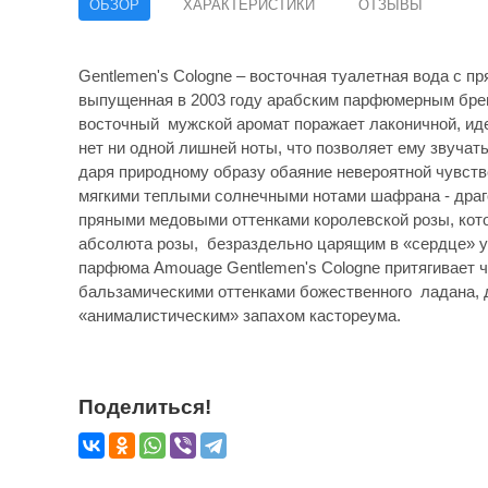
ОБЗОР
ХАРАКТЕРИСТИКИ
ОТЗЫВЫ
Gentlemen's Cologne – восточная туалетная вода с 
выпущенная в 2003 году арабским парфюмерным бр
восточный мужской аромат поражает лаконичной, ид
нет ни одной лишней ноты, что позволяет ему звучать
даря природному образу обаяние невероятной чувств
мягкими теплыми солнечными нотами шафрана - драг
пряными медовыми оттенками королевской розы, кот
абсолюта розы, безраздельно царящим в «сердце» 
парфюма Amouage Gentlemen's Cologne притягивает
бальзамическими оттенками божественного ладана, 
«анималистическим» запахом кастореума.
Поделиться!