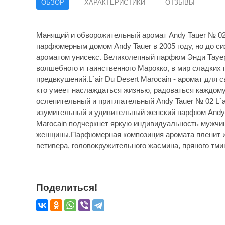
ОБЗОР
ХАРАКТЕРИСТИКИ
ОТЗЫВЫ
Манящий и обворожительный аромат Andy Tauer № 02 
парфюмерным домом Andy Tauer в 2005 году, но до с
ароматом унисекс. Великолепный парфюм Энди Тауер
волшебного и таинственного Марокко, в мир сладких 
предвкушений.L`air Du Desert Marocain - аромат для 
кто умеет наслаждаться жизнью, радоваться каждом
ослепительный и притягательный Andy Tauer № 02 L`a
изумительный и удивительный женский парфюм Andy Ta
Marocain подчеркнет яркую индивидуальность мужчи
женщины.Парфюмерная композиция аромата пленит и 
ветивера, головокружительного жасмина, пряного тмин
Поделиться!