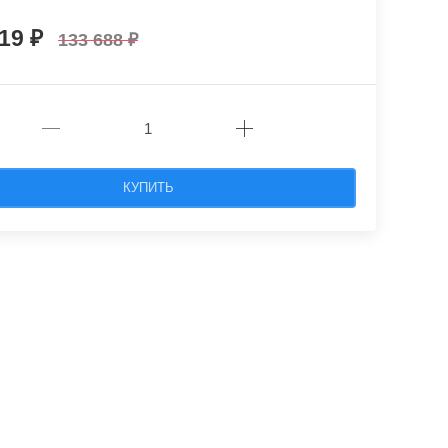
319
133 688
КУПИТЬ