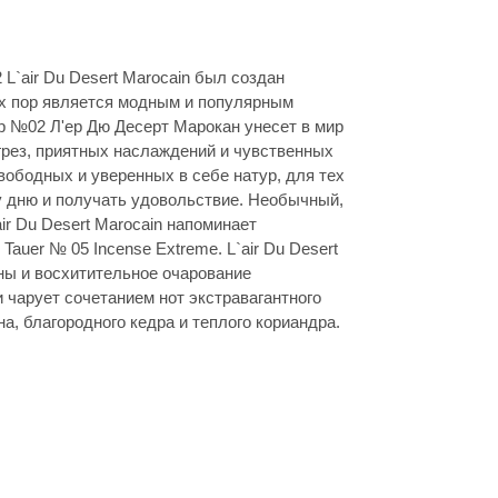
L`air Du Desert Marocain был создан
их пор является модным и популярным
 №02 Л'ер Дю Десерт Марокан унесет в мир
грез, приятных наслаждений и чувственных
свободных и уверенных в себе натур, для тех
у дню и получать удовольствие. Необычный,
ir Du Desert Marocain напоминает
uer № 05 Incense Extreme. L`air Du Desert
ны и восхитительное очарование
чарует сочетанием нот экстравагантного
а, благородного кедра и теплого кориандра.