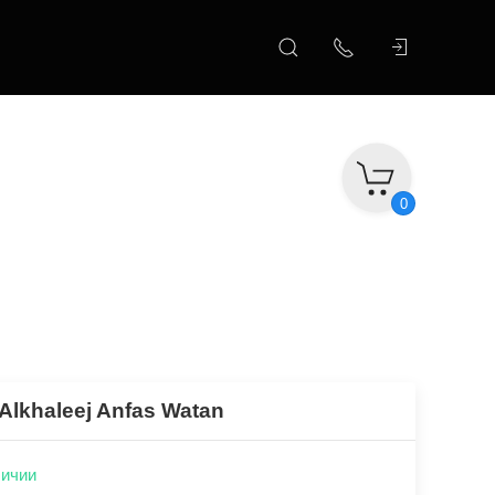
0
Alkhaleej Anfas Watan
личии