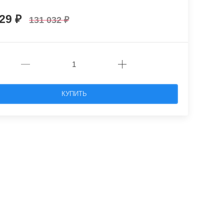
929
131 032
КУПИТЬ