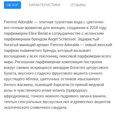
ОБЗОР
ХАРАКТЕРИСТИКИ
ОТЗЫВЫ
Femme Adorable — элитная туалетная вода с цветочно-
восточным ароматом для женщин, созданная в 2018 году
парфюмером Elise Benat в сотрудничестве с испанским
парфюмерным брендом Angel Schlesser. Задиристый
богатый манящий аромат Femme Adorable — новый женский
парфюм знаменитого бренда, который вызывает
восхищение у всех поклонниц люксовой парфюмерии всего
мира. Роскошная парфюмерная композиция построена
вокруг свежих искрящихся аккордов богатого цитрусового
букета, вкусного сладкого фруктового акцента сочного
хрустящего яблока, цветочных оттенков изысканного
белого жасмина, пьянящей бархатисто-пряной медовой
розы и чувственного иланг-иланга (природного
афродизиака), тонкого нежного пудрового запаха ванили,
теплых сексуальных мускусных нот и древесных акцентов
экзотического сливочного сандала.