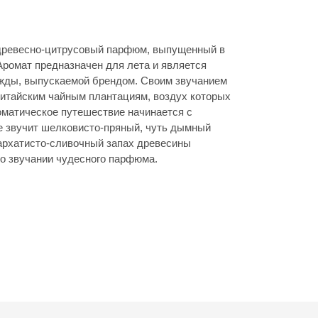
 древесно-цитрусовый парфюм, выпущенный в
Аромат предназначен для лета и является
жды, выпускаемой брендом. Своим звучанием
китайским чайным плантациям, воздух которых
матическое путешествие начинается с
е звучит шелковисто-пряный, чуть дымный
бархатисто-сливочный запах древесины
о звучании чудесного парфюма.