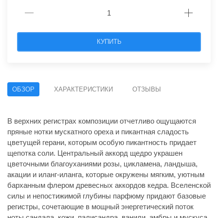
КУПИТЬ
ОБЗОР
ХАРАКТЕРИСТИКИ
ОТЗЫВЫ
В верхних регистрах композиции отчетливо ощущаются
пряные нотки мускатного ореха и пикантная сладость
цветущей герани, которым особую пикантность придает
щепотка соли. Центральный аккорд щедро украшен
цветочными благоуханиями розы, цикламена, ландыша,
акации и иланг-иланга, которые окружены мягким, уютным
барханным флером древесных аккордов кедра. Вселенской
силы и непостижимой глубины парфюму придают базовые
регистры, сочетающие в мощный энергетический поток
ноты сандала, кожи, палисандра, ванили, амбры и мускуса.